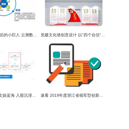
人工智能应用背后的小巨人 云测数据引领AI数据服务助力数字文化创意内容应用
党建文化墙创意设计 以“四个自信”为核心的展板宣传与视觉表达
“王校长”再探泛文娱蓝海 入股沉浸式游戏剧公司UME PLAY，数字文化创意赛道迎资本强音
速看 2019年度浙江省领军型创新创业团队开始申报啦——聚焦数字文化创意内容应用服务新赛道