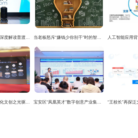
拒绝噱头，普及为王 深度解读普渡科技2021春季新品发布会绽放之力
当老板怒斥“嫌钱少你别干”时的智慧回应
铿锵步履破云端 数字化文创之光驱动校园创业生态跃迁
宝安区“凤凰英才”数字创意产业集群思享会 探索数字文化创意内容应用新未来