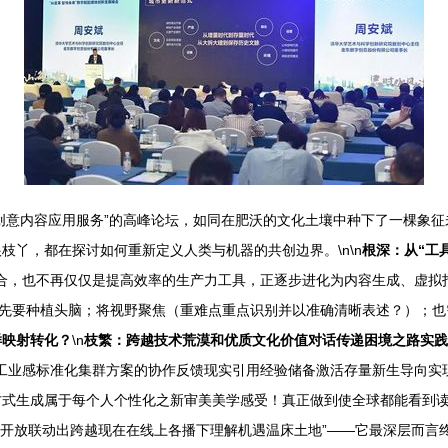
化创意内容应用服务”的高峰论坛，如同在肥沃的文化土壤中种下了一棵象征
丫，都在探讨如何重新定义人类与机器的共创边界。\n\n
根深：从“工
的集合，也不再仅仅是提高效率的生产力工具，正逐步进化为内容生成、虚
先要种植头脑；将视野聚焦（重难点重点识别并以准确清晰表述？）；也需
样映射转化？
\n
枝繁：跨越技术荒漠和优质文化价值对话传递困境之路实践
制片工业感标准化集群方案的协作反馈现实引用经验储备激活存量新生导向
式生成属于每个人个性化之新审美美学感受！真正做到使全球都能看到读
纳开放联动出跨越现在在线上各播下理解机遇温床土地”——它最深层而言