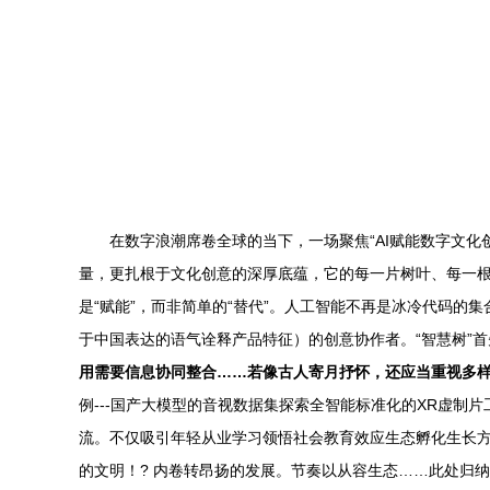
在数字浪潮席卷全球的当下，一场聚焦“AI赋能数字文
量，更扎根于文化创意的深厚底蕴，它的每一片树叶、每一根枝
是“赋能”，而非简单的“替代”。人工智能不再是冰冷代码
于中国表达的语气诠释产品特征）的创意协作者。“智慧树”首
用需要信息协同整合……若像古人寄月抒怀，还应当重视多
例---国产大模型的音视数据集探索全智能标准化的XR虚
流。不仅吸引年轻从业学习领悟社会教育效应生态孵化生长方
的文明！? 内卷转昂扬的发展。节奏以从容生态……此处归