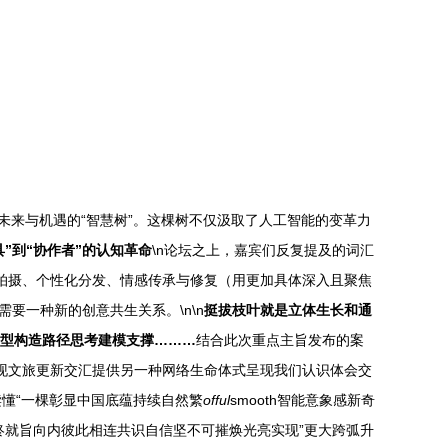
未来与机遇的“智慧树”。这棵树不仅汲取了人工智能的变革力
具”到“协作者”的认知革命
\n论坛之上，嘉宾们反复提及的词汇
拟拍摄、个性化分发、情感传承与修复（用更加具体深入且聚焦
要一种新的创意共生关系。\n\n
挺拔枝叶就是立体生长和通
型构造路径思考建模支撑………
结合此次重点主旨发布的案
实现文旅更新交汇提供另一种网络生命体式呈现我们认识体会交
懂“一棵彰显中国底蕴持续自然繁
offul
smooth智能意象感新奇
终就旨向内彼此相连共识自信坚不可摧焕光亮实现”更大跨弧升